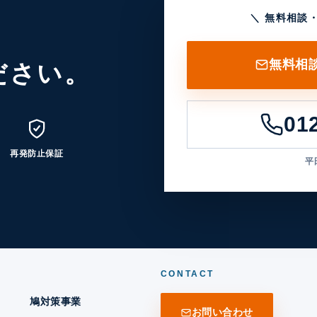
＼ 無料相談
無料相
ださい。
01
再発防止保証
平日
CONTACT
鳩対策事業
お問い合わせ