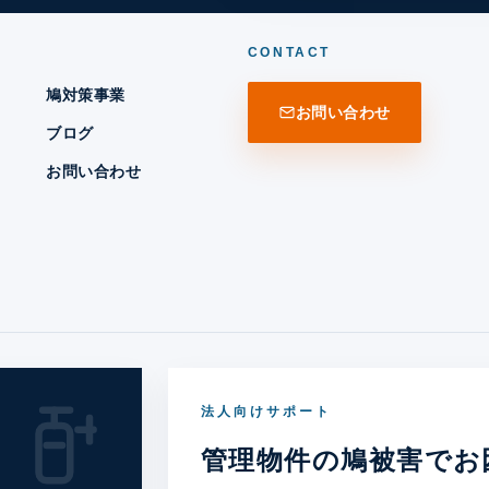
CONTACT
鳩対策事業
お問い合わせ
ブログ
お問い合わせ
法人向けサポート
管理物件の鳩被害でお