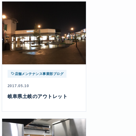
店舗メンテナンス事業部ブログ
2017.05.10
岐阜県土岐のアウトレット