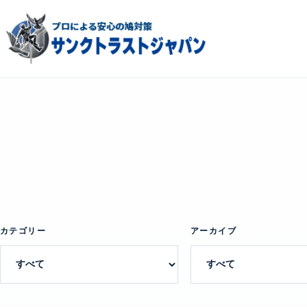
カテゴリー
アーカイブ