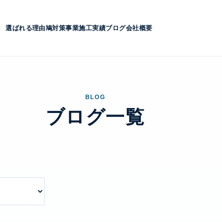
選ばれる理由
鳩対策事業
施工実績
ブログ
会社概要
BLOG
ブログ一覧