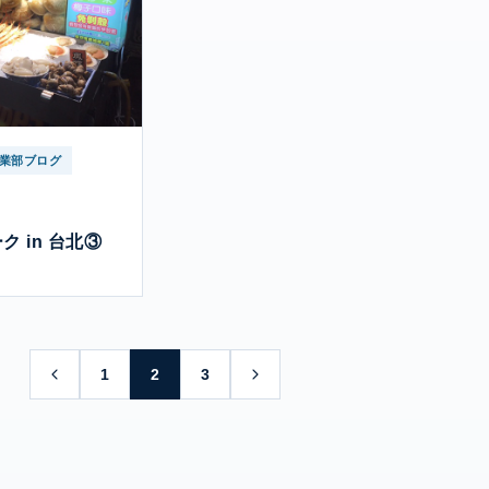
業部ブログ
 in 台北③
1
2
3