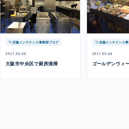
店舗メンテナンス事業部ブログ
店舗メンテナンス事
2017.05.06
2017.05.06
大阪市中央区で厨房清掃
ゴールデンウィーク