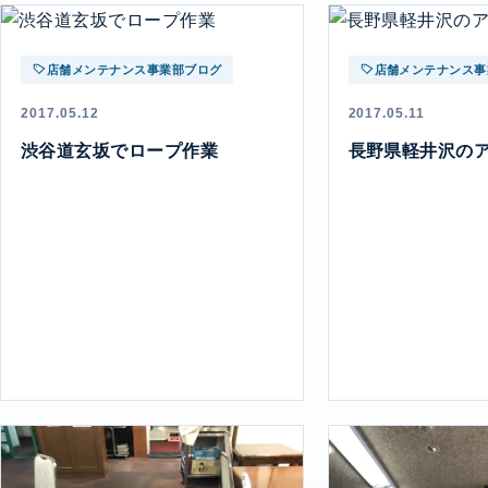
店舗メンテナンス事業部ブログ
店舗メンテナンス事
2017.05.12
2017.05.11
渋谷道玄坂でロープ作業
長野県軽井沢の