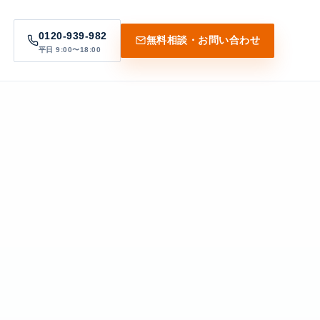
0120-939-982
無料相談・お問い合わせ
平日 9:00〜18:00