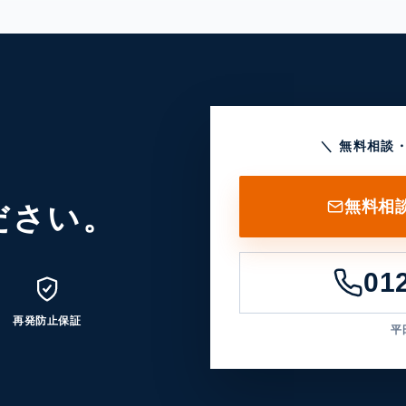
＼ 無料相談
無料相
ださい。
01
再発防止保証
平日