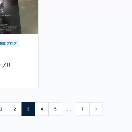
業部ブログ
ーブ
1
2
3
4
5
…
7