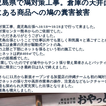
児島県で鳩対策工事。倉庫の天井
にある商品への鳩の糞害被害
対策工事、鹿児島出張へ10/18〜10/28まで行って来ました。
対策センター熊本からのご依頼でした。
いただきありがとうございました。
児島出張ということで仕事以外でも楽しく和気藹々と過ごすこと
施工は倉庫の天井が駆動式テントの為、
の上部と下部にネットを張るという初の施工でした。
たネットは約8400㎡でした。
かの規模感でした。
作業していたのですが途中からテント張り替え業者さんとバッテ
順に帰京につき最終日は3人で終えました。
さらに11月から新規オープンする加盟店の沖縄チームも初の鳩対
でネットの張り方や高所作業車の操作、注意点などもレクチャー
睦も深められ大変充実した出張となりました。
桜島も噴火
しました。