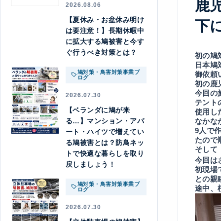
鹿
2026.08.06
【夏休み・お盆休み明け
下
は要注意！】長期休暇中
に拡大する鳩被害と今す
ぐ行うべき対策とは？
初の鳩
日本鳩
鳩対策・鳥害対策事業ブ
御依頼
ログ
初の鹿
今回の
2026.07.30
テント
【ベランダに鳩が来
使用し
る…】マンション・アパ
なかな
9人で
ート・ハイツで増えてい
たので
る鳩被害とは？防鳥ネッ
そして
トで快適な暮らしを取り
今回は
戻しましょう！
初現場
との親
鳩対策・鳥害対策事業ブ
途中、
ログ
2026.07.30