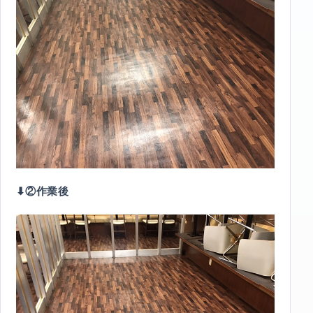
⬇︎②作業後