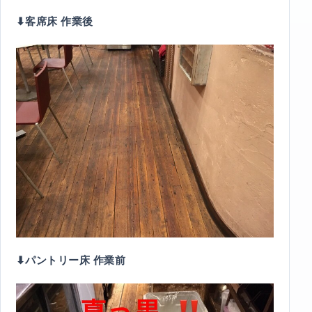
⬇︎客席床 作業後
⬇︎パントリー床 作業前