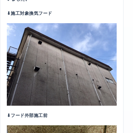
⬇︎施工対象換気フード
⬇︎フード外部施工前