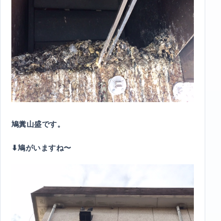
鳩糞山盛です。
⬇︎鳩がいますね〜