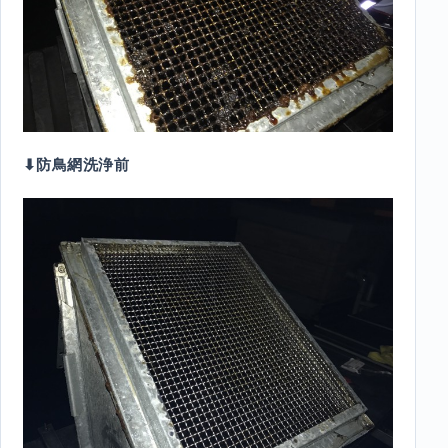
⬇︎防鳥網洗浄前