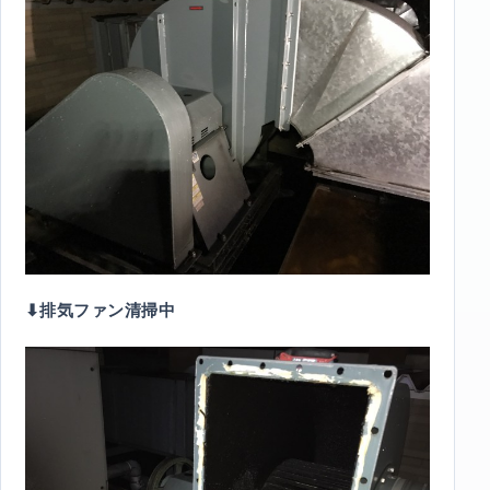
⬇︎排気ファン清掃中