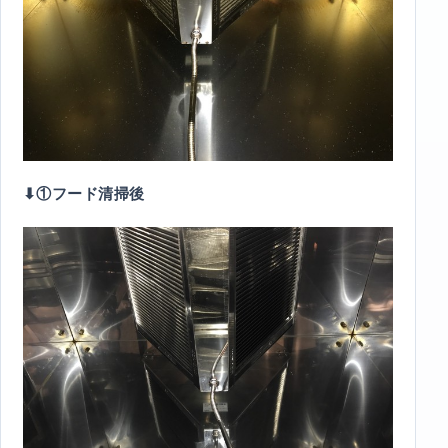
⬇︎①フード清掃後