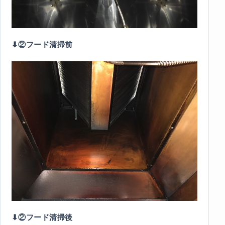
⬇︎②フード清掃前
⬇︎②フード清掃後