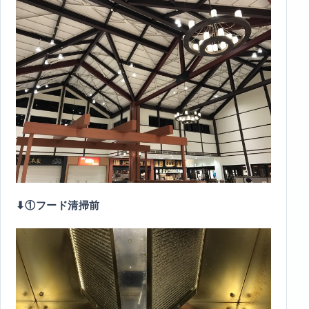
⬇︎①フード清掃前