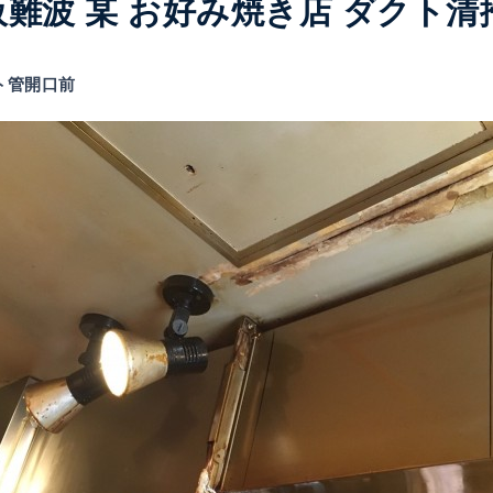
阪難波 某 お好み焼き店 ダクト清
クト管開口前