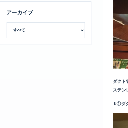
アーカイブ
ダクト
ステン
⬇︎①