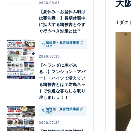
大
2026.08.06
【夏休み・お盆休み明け
は要注意！】長期休暇中
⬇︎ダ
に拡大する鳩被害と今す
ぐ行うべき対策とは？
鳩対策・鳥害対策事業ブ
ログ
2026.07.30
【ベランダに鳩が来
る…】マンション・アパ
ート・ハイツで増えてい
る鳩被害とは？防鳥ネッ
トで快適な暮らしを取り
戻しましょう！
鳩対策・鳥害対策事業ブ
ログ
2026.07.30