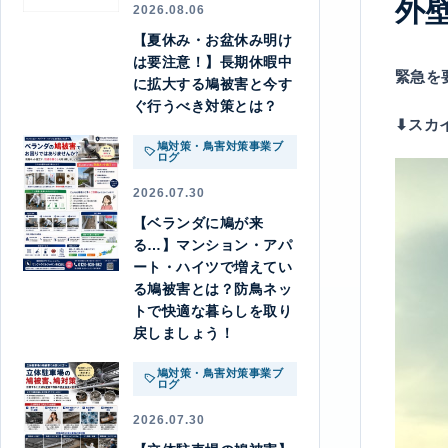
外
2026.08.06
【夏休み・お盆休み明け
は要注意！】長期休暇中
緊急を
に拡大する鳩被害と今す
ぐ行うべき対策とは？
⬇︎ス
鳩対策・鳥害対策事業ブ
ログ
2026.07.30
【ベランダに鳩が来
る…】マンション・アパ
ート・ハイツで増えてい
る鳩被害とは？防鳥ネッ
トで快適な暮らしを取り
戻しましょう！
鳩対策・鳥害対策事業ブ
ログ
2026.07.30