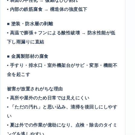
• 表面の中性化 → 微細なひび割れ
• 内部の鉄筋腐食 → 構造体の強度低下
■ 塗装・防水層の剥離
• 高温で膨張＋フンによる酸性破壊 → 防水性能が低
下し雨漏りに直結
■ 金属製部材の腐食
• 手すり・排水口・室外機架台がサビ・変形・機能不
全を起こす
被害が放置されがちな理由
• 高所や屋外のため日常では見えにくい
• 「ただの汚れ」と思い込み、清掃を後回しにしやす
い
• 夏は外での作業が億劫になり、点検・除去のタイミ
ングを逃しやすい