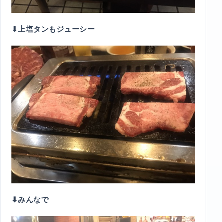
⬇︎上塩タンもジューシー
⬇︎みんなで