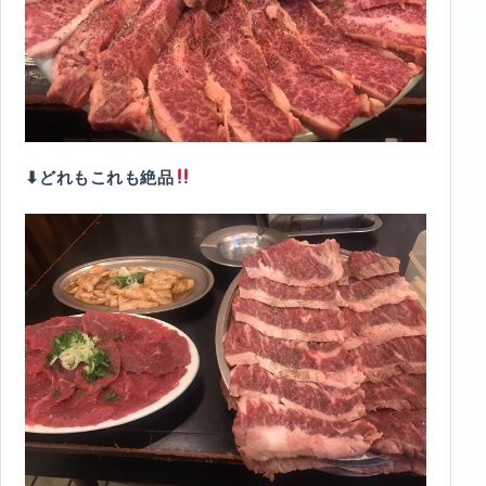
⬇︎どれもこれも絶品