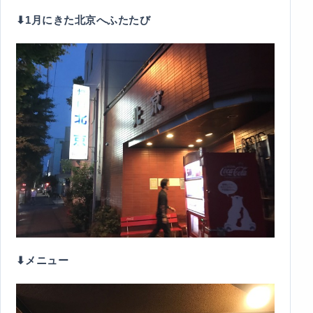
⬇︎1月にきた北京へふたたび
⬇︎メニュー