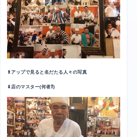
⬆︎アップで見ると名だたる人々の写真
⬇︎店のマスター(何者⁈)