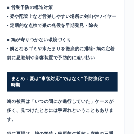
■ 営巣予防の構造対策
• 梁や配管上など営巣しやすい場所に剣山やワイヤー
• 定期的な点検で巣の兆候を早期発見・除去
■ 鳩が寄りつかない環境づくり
• 餌となるゴミや水たまりを徹底的に排除• 鳩の定着
前に忌避剤や音響装置で予防的に追い払い
まとめ：夏は“事後対応”ではなく“予防強化”の
時期
鳩の被害は「いつの間にか進行していた」ケースが
多く、見つけたときには手遅れということもありま
す。
特に夏場は、鳩の繁殖・病原菌の拡散・腐敗の三重