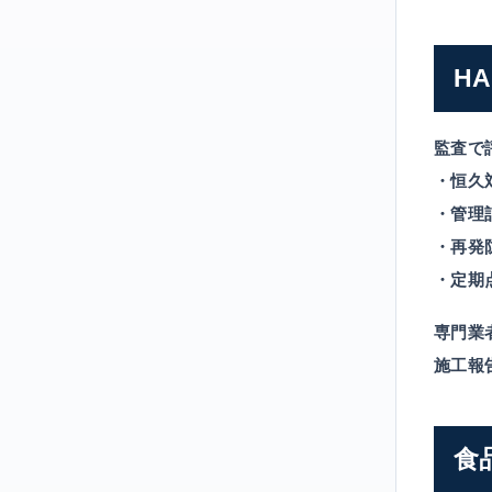
H
監査で
・恒久
・管理
・再発
・定期
専門業
施工報
食