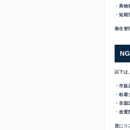
・異物
・短期
衛生管
N
以下は
・市販
・粘着
・非固
・放置
逆にリ