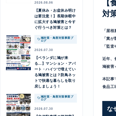
【
2026.08.06
【夏休み・お盆休み明け
対
は要注意！】長期休暇中
に拡大する鳩被害と今す
ぐ行うべき対策とは？
「屋根
鳩対策・鳥害対策事業ブ
「糞が
ログ
「監査
2026.07.30
【ベランダに鳩が来
近年、
る…】マンション・アパ
鳩被害
ート・ハイツで増えてい
る鳩被害とは？防鳥ネッ
本記事
トで快適な暮らしを取り
戻しましょう！
食品工
鳩対策・鳥害対策事業ブ
ログ
な
2026.07.30