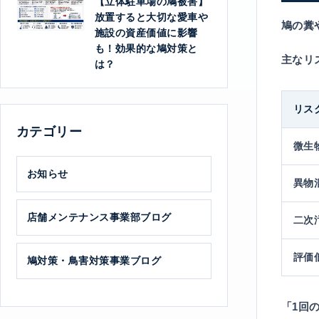
【立体駐車場の鳩被害】
放置すると大切な愛車や
鳩の糞
施設の資産価値に影響
も！効果的な鳩対策と
主なリ
は？
リス
カテゴリー
微生
お知らせ
異物
店舗メンテナンス事業部ブログ
二次
評価
鳩対策・鳥害対策事業ブログ
「1回