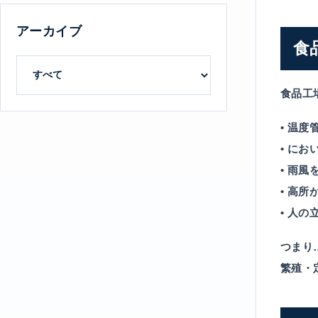
アーカイブ
食
食品工
• 温
• にお
• 雨風
• 高所
• 人
つまり
繁殖・