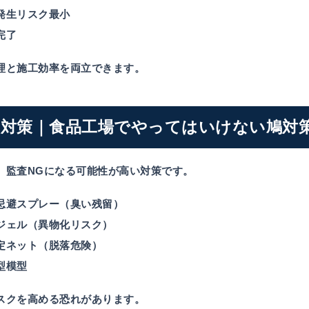
発生リスク最小
完了
理と施工効率を両立できます。
G対策｜食品工場でやってはいけない鳩対
、監査NGになる可能性が高い対策です。
忌避スプレー（臭い残留）
ジェル（異物化リスク）
定ネット（脱落危険）
型模型
スクを高める恐れがあります。