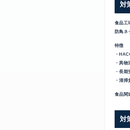
対
食品工
防鳥ネ
特徴
・HA
・異物
・長期
・清掃
食品関
対