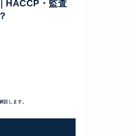
HACCP・監査
？
解説します。