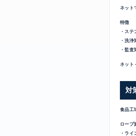
ネット
特徴
・ステ
・洗浄
・監査
ネット
対
食品工
ロープ
・ライ