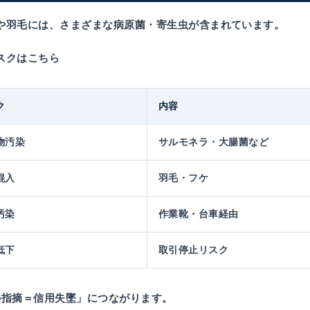
や羽毛には、さまざまな病原菌・寄生虫が含まれています。
スクはこちら
ク
内容
物汚染
サルモネラ・大腸菌など
混入
羽毛・フケ
汚染
作業靴・台車経由
低下
取引停止リスク
の指摘＝信用失墜」
につながります。