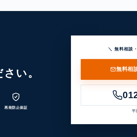
＼ 無料相談
無料相
ださい。
01
再発防止保証
平日