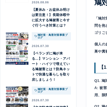
鳩
2026.08.06
【夏休み・お盆休み明け
は要注意！】長期休暇中
「鳩対
に拡大する鳩被害と今す
ぐ行うべき対策とは？
問を抱
ゴリご
鳩対策・鳥害対策事業ブ
ログ
個人の
2026.07.30
巣や糞
【ベランダに鳩が来
る…】マンション・アパ
ート・ハイツで増えてい
【
る鳩被害とは？防鳥ネッ
トで快適な暮らしを取り
戻しましょう！
Q1.
A:
被害
鳩対策・鳥害対策事業ブ
ログ
用、隙
2026.07.30
Q2.