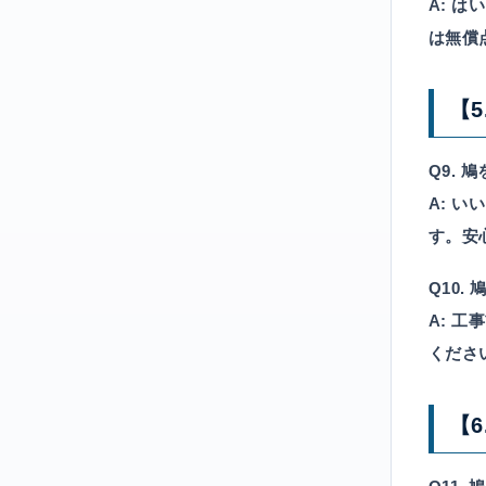
A:
はい
は無償
【
Q9.
A:
いい
す。安
Q10
A:
工事
くださ
【