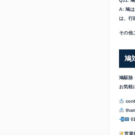
Q11
A:
鳩は
は、行
その他
鳩
鳩駆除
お気軽
con
tha
0
営業