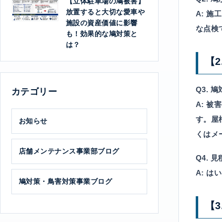
【立体駐車場の鳩被害】
放置すると大切な愛車や
A:
施工
施設の資産価値に影響
な点検
も！効果的な鳩対策と
は？
【
Q3.
カテゴリー
A:
被害
す。屋
お知らせ
くはメ
店舗メンテナンス事業部ブログ
Q4.
A:
はい
鳩対策・鳥害対策事業ブログ
【