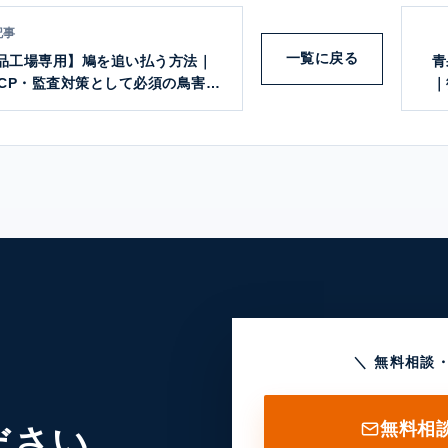
記事
一覧に戻る
品工場専用】鳩を追い払う方法｜
青
CCP・監査対策として必須の鳥害防
｜
策とは？
＼ 無料相談
無料相
ださい。