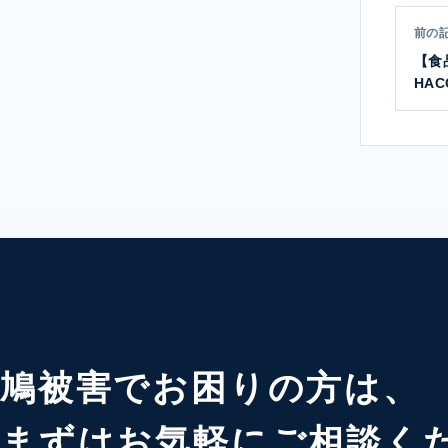
前の
【食
HA
止対
鳩被害でお困りの方は、
まずはお気軽にご相談く