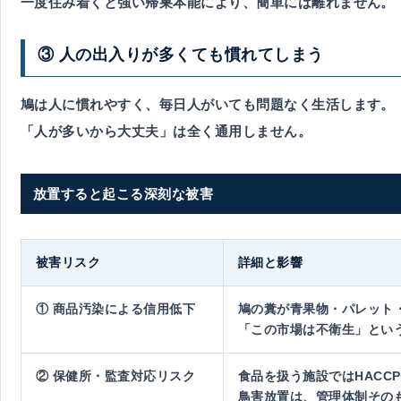
一度住み着くと強い帰巣本能により、簡単には離れません。
③ 人の出入りが多くても慣れてしまう
鳩は人に慣れやすく、毎日人がいても問題なく生活します。
「人が多いから大丈夫」は全く通用しません。
放置すると起こる深刻な被害
被害リスク
詳細と影響
① 商品汚染による信用低下
鳩の糞が青果物・パレット
「この市場は不衛生」
とい
② 保健所・監査対応リスク
食品を扱う施設ではHACC
鳥害放置は、管理体制その