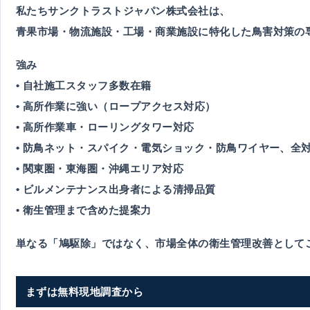
私たちサンクトラストジャパン株式会社は、
青果市場・物流施設・工場・商業施設に特化した鳥害対策の
強み
• 自社施工スタッフ多数在籍
• 高所作業に強い（ロープアクセス対応）
• 高所作業車・ローリングタワー対応
• 防鳥ネット・スパイク・電気ショック・防鳥ワイヤー、全
• 関東圏・東海圏・沖縄エリア対応
• ビルメンテナンス出身者による清掃品質
• 衛生管理まで含めた提案力
単なる「鳩駆除」ではなく、
市場全体の衛生管理改善
として
まずは無料現地調査から