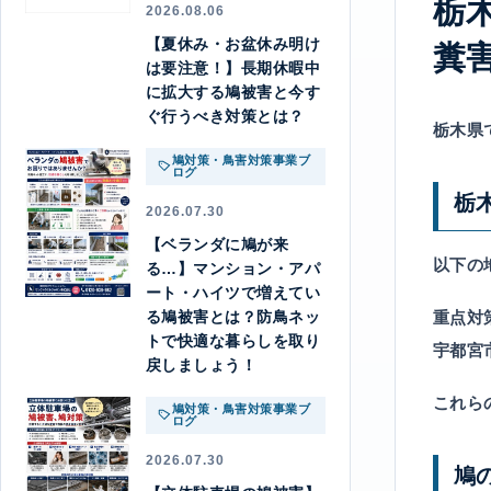
栃
2026.08.06
【夏休み・お盆休み明け
糞
は要注意！】長期休暇中
に拡大する鳩被害と今す
ぐ行うべき対策とは？
栃木県
鳩対策・鳥害対策事業ブ
ログ
栃
2026.07.30
【ベランダに鳩が来
以下の
る…】マンション・アパ
ート・ハイツで増えてい
る鳩被害とは？防鳥ネッ
重点対
トで快適な暮らしを取り
宇都宮
戻しましょう！
これら
鳩対策・鳥害対策事業ブ
ログ
2026.07.30
鳩