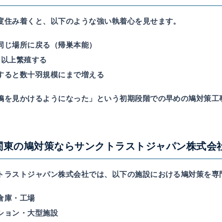
度住み着くと、以下のような強い執着心を見せます。
同じ場所に戻る
（帰巣本能）
回以上繁殖
する
すると
数十羽規模
にまで増える
鳩を見かけるようになった」という初期段階での
早めの鳩対策工
。
関東の鳩対策ならサンクトラストジャパン株式会
トラストジャパン株式会社では、以下の施設における鳩対策を専
倉庫・工場
ション・大型施設