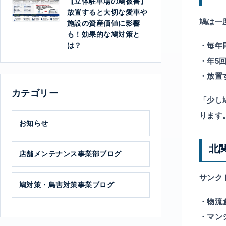
【立体駐車場の鳩被害】
放置すると大切な愛車や
鳩は一
施設の資産価値に影響
も！効果的な鳩対策と
は？
・
毎年
・
年5
・放置
カテゴリー
「少し
ります
お知らせ
北
店舗メンテナンス事業部ブログ
サンク
鳩対策・鳥害対策事業ブログ
・
物流
・
マン