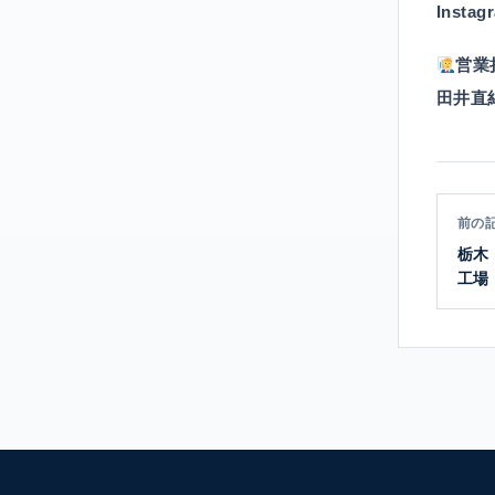
Insta
営業
田井直
前の
栃木
工場
鳩の