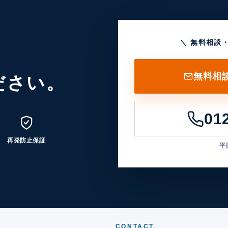
＼ 無料相談
無料相
ださい。
01
再発防止保証
平日
CONTACT